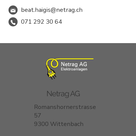
beat.haigis@netrag.ch
071 292 30 64
Netrag AG
Romanshornerstrasse
57
9300 Wittenbach